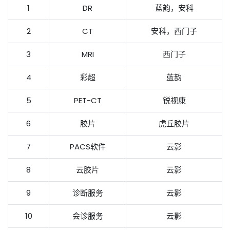
1
DR
蓝韵，安科
2
CT
安科，西门子
3
MRI
西门子
4
彩超
蓝韵
5
PET-CT
锐视康
6
胶片
虎丘胶片
7
PACS软件
云影
8
云胶片
云影
9
诊断服务
云影
10
会诊服务
云影