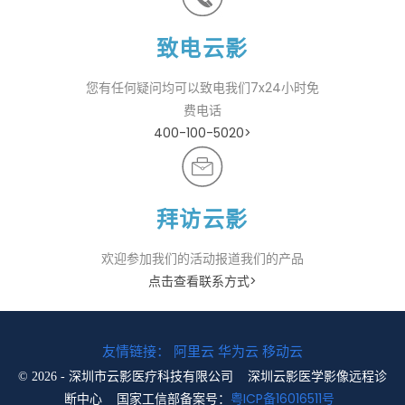
致电云影
您有任何疑问均可以致电我们7x24小时免
费电话
400-100-5020>
拜访云影
欢迎参加我们的活动报道我们的产品
点击查看联系方式>
友情链接：
阿里云
华为云
移动云
©
2026 - 深圳市云影医疗科技有限公司 深圳云影医学影像远程诊
国家工信部备案号：
粤ICP备16016511号
断中心